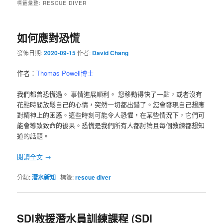
標籤彙整:
RESCUE DIVER
如何應對恐慌
發佈日期:
2020-09-15
作者:
David Chang
作者：
Thomas Powell博士
我們都曾恐慌過。 事情進展順利。 您移動得快了一點，或者沒有
花點時間放鬆自己的心情，突然一切都出錯了。您會發現自己想應
對精神上的困惑。這些時刻可能令人恐懼，在某些情況下，它們可
能會導致致命的後果。恐慌是我們所有人都討論且每個教練都想知
道的話題。
閱讀全文
→
分類:
潛水新知
|
標籤:
rescue diver
SDI救援潛水員訓練課程 (SDI