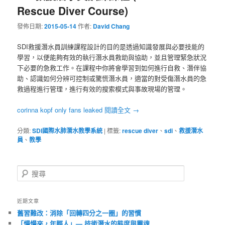
Rescue Diver Course)
發佈日期:
2015-05-14
作者:
David Chang
SDI救援潛水員訓練課程設計的目的是透過知識發展與必要技能的
學習，以便能夠有效的執行潛水員救助與協助，並且管理緊急狀況
下必要的急救工作。在課程中你將會學習到如何進行自救、潛伴協
助、認識如何分辨可控制或驚慌潛水員，適當的對受傷潛水員的急
救過程進行管理，進行有效的搜索模式與事故現場的管理。
corinna kopf only fans leaked
閱讀全文
→
分類:
SDI國際水肺潛水教學系統
|
標籤:
rescue diver
、
sdi
、
救援潛水
員
、
教學
搜
尋
近期文章
舊習難改：消除「回轉四分之一圈」的習慣
「慢慢來，年輕人」— 技術潛水的態度與靈魂