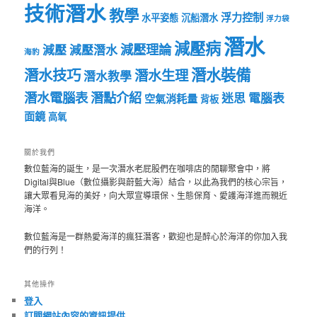
技術潛水
教學
浮力控制
水平姿態
沉船潛水
浮力袋
潛水
減壓病
減壓理論
減壓
減壓潛水
海豹
潛水裝備
潛水技巧
潛水生理
潛水教學
潛水電腦表
潛點介紹
迷思
電腦表
空氣消耗量
背板
面鏡
高氧
關於我們
數位藍海的誕生，是一次潛水老屁股們在咖啡店的閒聊聚會中，將
Digital與Blue（數位攝影與蔚藍大海）結合，以此為我們的核心宗旨，
讓大眾看見海的美好，向大眾宣導環保、生態保育、愛護海洋進而親近
海洋。
數位藍海是一群熱愛海洋的瘋狂潛客，歡迎也是醉心於海洋的你加入我
們的行列！
其他操作
登入
訂閱網站內容的資訊提供