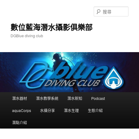
跳
跳
至
至
搜
主
輔
尋
要
助
數位藍海潛水攝影俱樂部
內
內
DGBlue diving club
容
容
主
潛水器材
潛水教學系統
潛水新知
Podcast
要
選
aquaCorps
水攝分享
潛水生理
生態介紹
單
潛點介紹