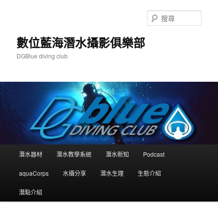
跳
跳
至
至
搜
主
輔
尋
要
助
數位藍海潛水攝影俱樂部
內
內
DGBlue diving club
容
容
主
潛水器材
潛水教學系統
潛水新知
Podcast
要
選
aquaCorps
水攝分享
潛水生理
生態介紹
單
潛點介紹