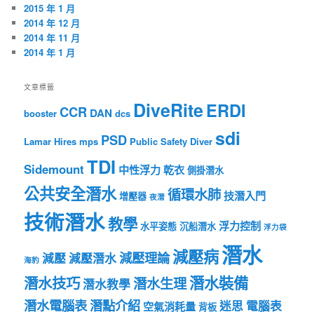
2015 年 1 月
2014 年 12 月
2014 年 11 月
2014 年 1 月
文章標籤
DiveRite
ERDI
CCR
DAN
booster
dcs
sdi
PSD
Lamar Hires
mps
Public Safety Diver
TDI
Sidemount
中性浮力
乾衣
側掛潛水
公共安全潛水
循環水肺
技潛入門
增壓器
夜潛
技術潛水
教學
浮力控制
水平姿態
沉船潛水
浮力袋
潛水
減壓病
減壓理論
減壓
減壓潛水
海豹
潛水裝備
潛水技巧
潛水生理
潛水教學
潛水電腦表
潛點介紹
迷思
電腦表
空氣消耗量
背板