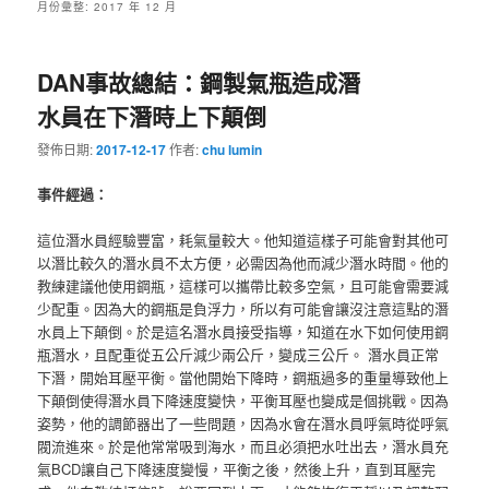
月份彙整:
2017 年 12 月
DAN事故總結：鋼製氣瓶造成潛
水員在下潛時上下顛倒
發佈日期:
2017-12-17
作者:
chu lumin
事件經過：
這位潛水員經驗豐富，耗氣量較大。他知道這樣子可能會對其他可
以潛比較久的潛水員不太方便，必需因為他而減少潛水時間。他的
教練建議他使用鋼瓶，這樣可以攜帶比較多空氣，且可能會需要減
少配重。因為大的鋼瓶是負浮力，所以有可能會讓沒注意這點的潛
水員上下顛倒。於是這名潛水員接受指導，知道在水下如何使用鋼
瓶潛水，且配重從五公斤減少兩公斤，變成三公斤。 潛水員正常
下潛，開始耳壓平衡。當他開始下降時，鋼瓶過多的重量導致他上
下顛倒使得潛水員下降速度變快，平衡耳壓也變成是個挑戰。因為
姿勢，他的調節器出了一些問題，因為水會在潛水員呼氣時從呼氣
閥流進來。於是他常常吸到海水，而且必須把水吐出去，潛水員充
氣BCD讓自己下降速度變慢，平衡之後，然後上升，直到耳壓完