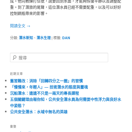
成。他向教練打信號，說要回到水面，才能夠恢復平靜以及調整配
重。到了潛旅的尾聲，這位潛水員已經不需要配重，以及可以好好
控制鋼瓶帶來的影響。
閱讀全文
→
分類:
潛水新知
、
潛水生理
|
標籤:
DAN
搜
尋
近期文章
舊習難改：消除「回轉四分之一圈」的習慣
「慢慢來，年輕人」— 技術潛水的態度與靈魂
沉船潛水：遠遠不只是一兩天的專長課程
五個關鍵理由報你知，公共安全潛水員為何需要中性浮力與良好水
中姿態？
公共安全潛水：水域中無名的英雄
彙整