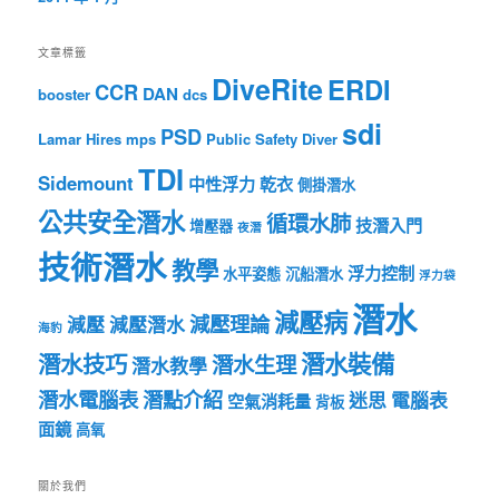
文章標籤
DiveRite
ERDI
CCR
DAN
booster
dcs
sdi
PSD
Lamar Hires
mps
Public Safety Diver
TDI
Sidemount
中性浮力
乾衣
側掛潛水
公共安全潛水
循環水肺
技潛入門
增壓器
夜潛
技術潛水
教學
浮力控制
水平姿態
沉船潛水
浮力袋
潛水
減壓病
減壓理論
減壓
減壓潛水
海豹
潛水裝備
潛水技巧
潛水生理
潛水教學
潛水電腦表
潛點介紹
迷思
電腦表
空氣消耗量
背板
面鏡
高氧
關於我們