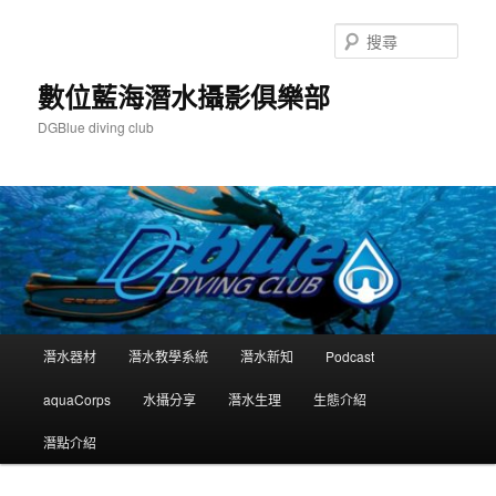
跳
跳
至
至
搜
主
輔
尋
要
助
數位藍海潛水攝影俱樂部
內
內
DGBlue diving club
容
容
主
潛水器材
潛水教學系統
潛水新知
Podcast
要
選
aquaCorps
水攝分享
潛水生理
生態介紹
單
潛點介紹