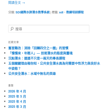
閱讀全文
→
分類:
SDI國際水肺潛水教學系統
|
標籤:
sdi
、
教練培訓課程
搜
尋
近期文章
舊習難改：消除「回轉四分之一圈」的習慣
「慢慢來，年輕人」— 技術潛水的態度與靈魂
沉船潛水：遠遠不只是一兩天的專長課程
五個關鍵理由報你知，公共安全潛水員為何需要中性浮力與良好水
中姿態？
公共安全潛水：水域中無名的英雄
彙整
2026 年 4 月
2025 年 5 月
2025 年 4 月
2025 年 3 月