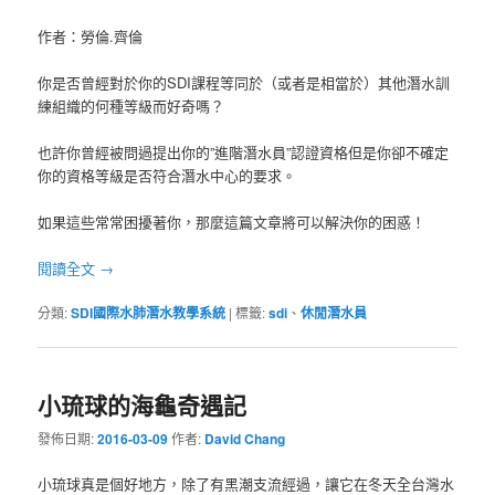
作者：勞倫.齊倫
你是否曾經對於你的SDI課程等同於（或者是相當於）其他潛水訓
練組織的何種等級而好奇嗎？
也許你曾經被問過提出你的”進階潛水員”認證資格但是你卻不確定
你的資格等級是否符合潛水中心的要求。
如果這些常常困擾著你，那麼這篇文章將可以解決你的困惑！
閱讀全文
→
分類:
SDI國際水肺潛水教學系統
|
標籤:
sdi
、
休閒潛水員
小琉球的海龜奇遇記
發佈日期:
2016-03-09
作者:
David Chang
小琉球真是個好地方，除了有黑潮支流經過，讓它在冬天全台灣水