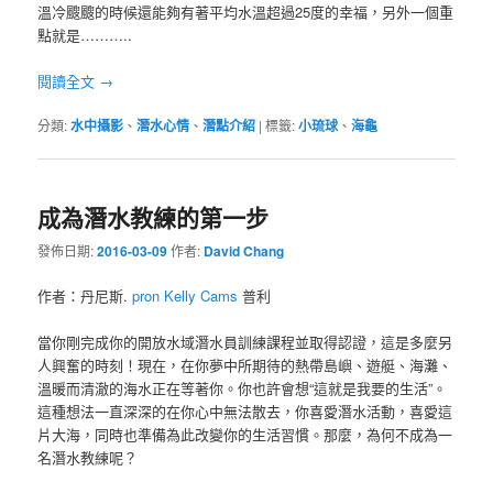
溫冷颼颼的時候還能夠有著平均水溫超過25度的幸福，另外一個重
點就是………..
閱讀全文
→
分類:
水中攝影
、
潛水心情
、
潛點介紹
|
標籤:
小琉球
、
海龜
成為潛水教練的第一步
發佈日期:
2016-03-09
作者:
David Chang
作者：丹尼斯.
pron Kelly Cams
普利
當你剛完成你的開放水域潛水員訓練課程並取得認證，這是多麼另
人興奮的時刻！現在，在你夢中所期待的熱帶島嶼、遊艇、海灘、
溫暖而清澈的海水正在等著你。你也許會想“這就是我要的生活”。
這種想法一直深深的在你心中無法散去，你喜愛潛水活動，喜愛這
片大海，同時也準備為此改變你的生活習慣。那麼，為何不成為一
名潛水教練呢？