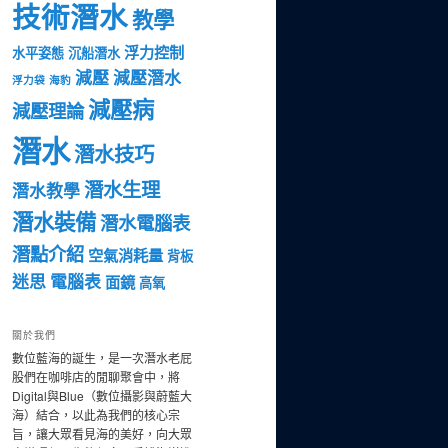
技術潛水
教學
浮力控制
水平姿態
沉船潛水
減壓
減壓潛水
浮力袋
海豹
減壓病
減壓理論
潛水
潛水技巧
潛水生理
潛水教學
潛水裝備
潛水電腦表
潛點介紹
空氣消耗量
背板
迷思
電腦表
面鏡
高氧
關於我們
數位藍海的誕生，是一次潛水老屁
股們在咖啡店的閒聊聚會中，將
Digital與Blue（數位攝影與蔚藍大
海）結合，以此為我們的核心宗
旨，讓大眾看見海的美好，向大眾