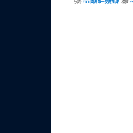
分類:
FRTI國際第一反應訓練
|
標籤:
fr