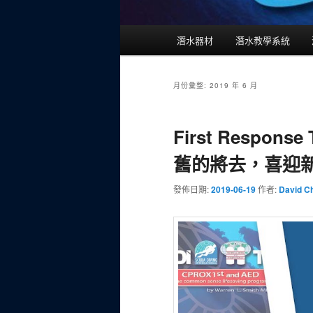
主
潛水器材
潛水教學系統
要
選
單
月份彙整:
2019 年 6 月
First Response T
舊的將去，喜迎
發佈日期:
2019-06-19
作者:
David C