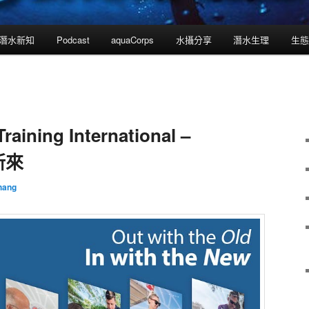
潛水新知
Podcast
aquaCorps
水攝分享
潛水生理
生態
raining International –
新來
hang