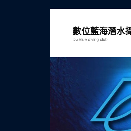
跳
跳
至
至
主
輔
數位藍海潛水
要
助
DGBlue diving club
內
內
容
容