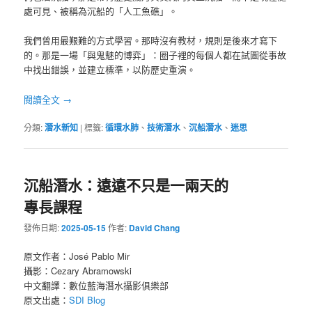
處可見、被稱為沉船的「人工魚礁」。
我們曾用最艱難的方式學習。那時沒有教材，規則是後來才寫下
的。那是一場「與鬼魅的博弈」：圈子裡的每個人都在試圖從事故
中找出錯誤，並建立標準，以防歷史重演。
閱讀全文
→
分類:
潛水新知
|
標籤:
循環水肺
、
技術潛水
、
沉船潛水
、
迷思
沉船潛水：遠遠不只是一兩天的
專長課程
發佈日期:
2025-05-15
作者:
David Chang
原文作者：José Pablo Mir
攝影：Cezary Abramowski
中文翻譯：數位藍海潛水攝影俱樂部
原文出處：
SDI Blog