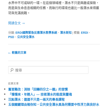
水界中不可或缺的一環。在這個領域裡，潛水不只是興趣或探險，
而是與生命息息相關的任務，而執行的環境也遠比一般潛水來得嚴
苛與充滿挑戰。
閱讀全文
→
分類:
ERDI國際緊急反應潛水教學系統
、
潛水新知
|
標籤:
ERDI
、
PSD
、
公共安全潛水
文
←
較舊的文章
章
導
覽
搜
尋
近期文章
舊習難改：消除「回轉四分之一圈」的習慣
「慢慢來，年輕人」— 技術潛水的態度與靈魂
沉船潛水：遠遠不只是一兩天的專長課程
五個關鍵理由報你知，公共安全潛水員為何需要中性浮力與良好水