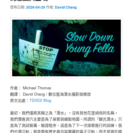
發佈日期:
2026-04-29
作者:
David Chang
作者： Michael Thomas
翻譯： David Chang / 數位藍海潛水攝影俱樂部
原文出處：
TDISDI Blog
最初，我們僅將其稱之為「潛水」。沒有其他花里胡俏的名稱。
我們濳進洞穴主要是為了探索與繪製地圖。所謂的「觀光潛水」只
是為了測試裝備、驗證程序，或是為了下一次探索進行的訓練。我
們也潛沉船；那是帶有歷史歲月與寶藏的真正沉船，而不是現在隨