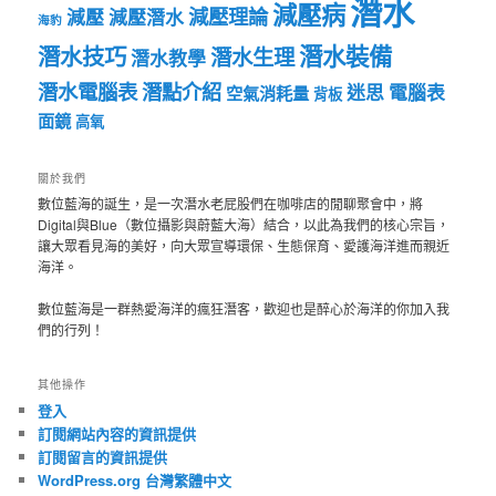
潛水
減壓病
減壓理論
減壓
減壓潛水
海豹
潛水裝備
潛水技巧
潛水生理
潛水教學
潛水電腦表
潛點介紹
迷思
電腦表
空氣消耗量
背板
面鏡
高氧
關於我們
數位藍海的誕生，是一次潛水老屁股們在咖啡店的閒聊聚會中，將
Digital與Blue（數位攝影與蔚藍大海）結合，以此為我們的核心宗旨，
讓大眾看見海的美好，向大眾宣導環保、生態保育、愛護海洋進而親近
海洋。
數位藍海是一群熱愛海洋的瘋狂潛客，歡迎也是醉心於海洋的你加入我
們的行列！
其他操作
登入
訂閱網站內容的資訊提供
訂閱留言的資訊提供
WordPress.org 台灣繁體中文