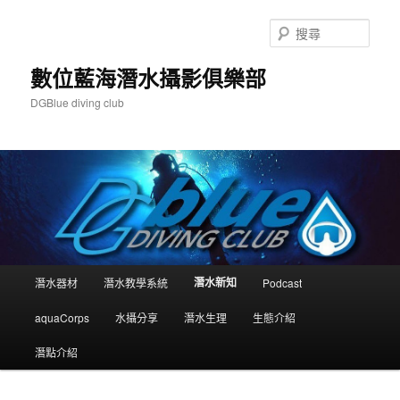
跳
跳
至
至
搜
主
輔
尋
要
助
數位藍海潛水攝影俱樂部
內
內
DGBlue diving club
容
容
主
潛水新知
潛水器材
潛水教學系統
Podcast
要
選
aquaCorps
水攝分享
潛水生理
生態介紹
單
潛點介紹