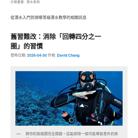
分類彙整:
潛水新知
從潛水入門到領導等級潛水教學的相關訊息
舊習難改：消除「回轉四分之一
圈」的習慣
發佈日期:
2026-04-30
作者:
David Chang
將你的氣瓶閥完全開啟。這能排除一個可能導致意外的原