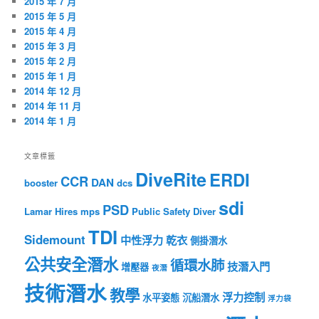
2015 年 7 月
2015 年 5 月
2015 年 4 月
2015 年 3 月
2015 年 2 月
2015 年 1 月
2014 年 12 月
2014 年 11 月
2014 年 1 月
文章標籤
DiveRite
ERDI
CCR
DAN
booster
dcs
sdi
PSD
Lamar Hires
mps
Public Safety Diver
TDI
Sidemount
中性浮力
乾衣
側掛潛水
公共安全潛水
循環水肺
技潛入門
增壓器
夜潛
技術潛水
教學
浮力控制
水平姿態
沉船潛水
浮力袋