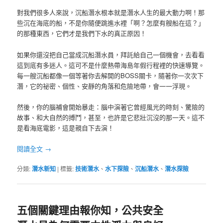
對我們很多人來說，沉船潛水根本就是潛水人生的最大動力啊！那
些沉在海底的船，不是你隨便跳進水裡「啊？怎麼有艘船在這？」
的那種東西，它們才是我們下水的真正原因！
如果你還沒把自己當成沉船潛水員，拜託給自己一個機會，去看看
這到底有多迷人。這可不是什麼熱帶海島年假行程裡的快速導覽。
每一艘沉船都像一個等著你去解開的BOSS關卡，隨著你一次次下
潛，它的祕密、個性、安靜的角落和危險地帶，會一一浮現。
然後，你的腦補會開始暴走：腦中演著它曾經風光的時刻、驚險的
故事、和大自然的搏鬥，甚至，也許是它悲壯沉沒的那一天。這不
是看海底電影，這是親自下去演！
閱讀全文
→
分類:
潛水新知
|
標籤:
技術潛水
、
水下探險
、
沉船潛水
、
潛水探險
五個關鍵理由報你知，公共安全