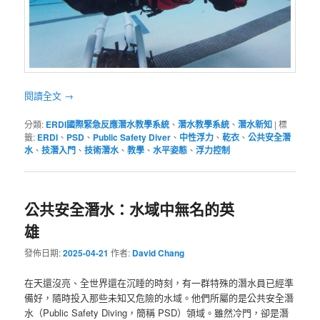
閱讀全文
→
分類:
ERDI國際緊急反應潛水教學系統
、
潛水教學系統
、
潛水新知
|
標
籤:
ERDI
、
PSD
、
Public Safety Diver
、
中性浮力
、
乾衣
、
公共安全潛
水
、
技潛入門
、
技術潛水
、
教學
、
水平姿態
、
浮力控制
公共安全潛水：水域中無名的英
雄
發佈日期:
2025-04-21
作者:
David Chang
在天還沒亮、全世界還在沉睡的時刻，有一群特殊的潛水員已經準
備好，隨時投入那些未知又危險的水域。他們所屬的是公共安全潛
水（Public Safety Diving，簡稱 PSD）領域。雖然冷門，卻是潛