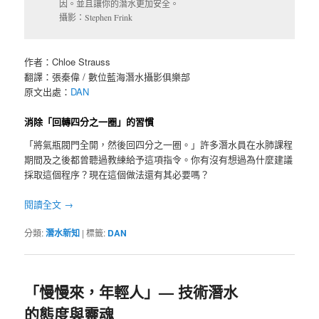
因。並且讓你的潛水更加安全。
攝影：Stephen Frink
作者：Chloe Strauss
翻譯：張秦偉 / 數位藍海潛水攝影俱樂部
原文出處：
DAN
消除「回轉四分之一圈」的習慣
「將氣瓶閥門全開，然後回四分之一圈。」許多潛水員在水肺課程
期間及之後都曾聽過教練給予這項指令。你有沒有想過為什麼建議
採取這個程序？現在這個做法還有其必要嗎？
閱讀全文
→
分類:
潛水新知
|
標籤:
DAN
「慢慢來，年輕人」— 技術潛水
的態度與靈魂