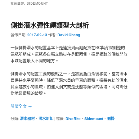
標籤彙整:
SIDEMOUNT
側掛潛水彈性繩類型大剖析
發佈日期:
2017-02-13
作者:
David Chang
一個側掛潛水的配置基本上是連接到兩組配掛在BC與背架側邊的
氣瓶所組成。氣瓶各自獨立懸掛在身體兩側，這是相較於傳統開放
水域配置最大不同的地方。
側掛潛水的配置主要的優點之一，是將氣瓶由背後移開，當前潛水
員保持水平姿態時，降低了潛水員的垂直的面積。這將有助於潛水
員穿越狹小的區域，如進入洞穴或是沈船等類似的區域，同時降低
對脆弱環境的破壞。
閱讀全文
→
分類:
潛水器材
、
潛水新知
|
標籤:
DiveRite
、
Sidemount
、
側掛