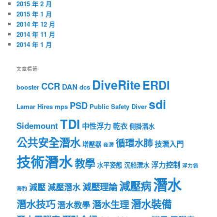
2015 年 2 月
2015 年 1 月
2014 年 12 月
2014 年 11 月
2014 年 1 月
文章標籤
DiveRite
ERDI
CCR
DAN
booster
dcs
sdi
PSD
Lamar Hires
mps
Public Safety Diver
TDI
Sidemount
中性浮力
乾衣
側掛潛水
公共安全潛水
循環水肺
技潛入門
增壓器
夜潛
技術潛水
教學
浮力控制
水平姿態
沉船潛水
浮力袋
潛水
減壓病
減壓理論
減壓
減壓潛水
海豹
潛水裝備
潛水技巧
潛水生理
潛水教學