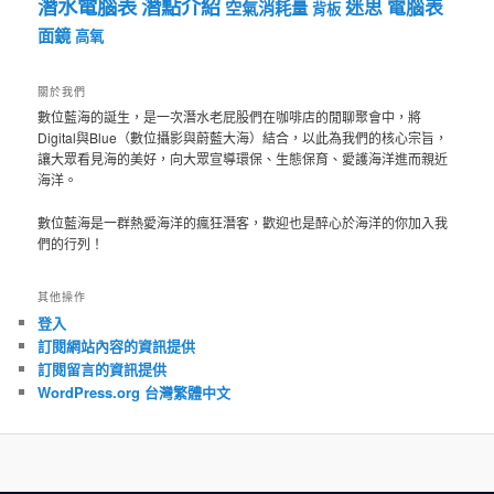
潛水電腦表
潛點介紹
迷思
電腦表
空氣消耗量
背板
面鏡
高氧
關於我們
數位藍海的誕生，是一次潛水老屁股們在咖啡店的閒聊聚會中，將
Digital與Blue（數位攝影與蔚藍大海）結合，以此為我們的核心宗旨，
讓大眾看見海的美好，向大眾宣導環保、生態保育、愛護海洋進而親近
海洋。
數位藍海是一群熱愛海洋的瘋狂潛客，歡迎也是醉心於海洋的你加入我
們的行列！
其他操作
登入
訂閱網站內容的資訊提供
訂閱留言的資訊提供
WordPress.org 台灣繁體中文