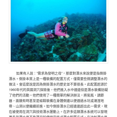
如果有人說：”需求為發明之母”，那麼對潛水來說便是指側掛
潛水。側掛本質上是一種裝備的配置方式，僅需要些微調整潛水的
做法。會這麼說是因為側掛潛水的歷史並不算很長。此配置起源於
1960年代的英國洞穴探險後，他們進入水中通道但是潛水裝備妨礙
了他們的活動。他們使用了一種簡單的解決辦法，將氣瓶，調節
器，面鏡有時甚至是蛙鞋裝備在身體側邊以便通過水坑或潮溼地
帶、山洞以便繼續前進。如今側掛潛水已經遠遠超出此一需求，現
在被使用在洞穴與技術潛水運動上。在許多這類潛水系統可以發現
更多的潛水員不能滿足於傳統背掛式潛水配置方式。在沈船潛水員