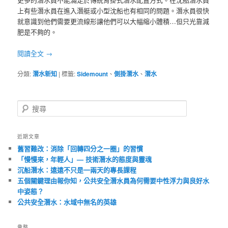
上有些潛水員在進入潛艇或小型沈船也有相同的問題。潛水員很快
就意識到他們需要更流線形讓他們可以大幅縮小體積…但只光靠減
肥是不夠的。
閱讀全文
→
分類:
潛水新知
|
標籤:
Sidemount
、
側掛潛水
、
潛水
搜
尋
近期文章
舊習難改：消除「回轉四分之一圈」的習慣
「慢慢來，年輕人」— 技術潛水的態度與靈魂
沉船潛水：遠遠不只是一兩天的專長課程
五個關鍵理由報你知，公共安全潛水員為何需要中性浮力與良好水
中姿態？
公共安全潛水：水域中無名的英雄
彙整