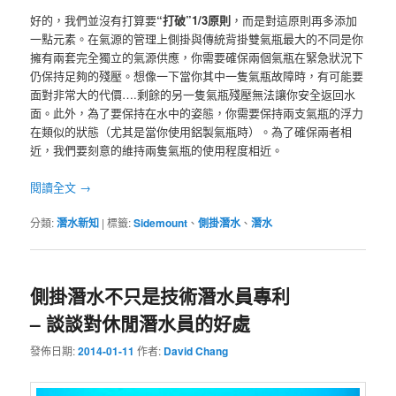
好的，我們並沒有打算要
“打破”1/3原則
，而是對這原則再多添加
一點元素。在氣源的管理上側掛與傳統背掛雙氣瓶最大的不同是你
擁有兩套完全獨立的氣源供應，你需要確保兩個氣瓶在緊急狀況下
仍保持足夠的殘壓。想像一下當你其中一隻氣瓶故障時，有可能要
面對非常大的代價….剩餘的另一隻氣瓶殘壓無法讓你安全返回水
面。此外，為了要保持在水中的姿態，你需要保持兩支氣瓶的浮力
在類似的狀態（尤其是當你使用鋁製氣瓶時）。為了確保兩者相
近，我們要刻意的維持兩隻氣瓶的使用程度相近。
閱讀全文
→
分類:
潛水新知
|
標籤:
Sidemount
、
側掛潛水
、
潛水
側掛潛水不只是技術潛水員專利
– 談談對休閒潛水員的好處
發佈日期:
2014-01-11
作者:
David Chang