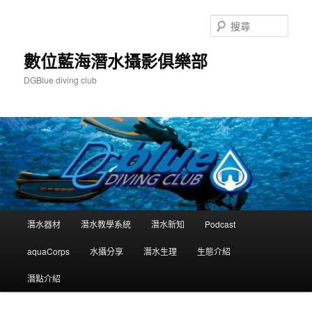
跳
跳
至
至
搜
主
輔
尋
要
助
數位藍海潛水攝影俱樂部
內
內
DGBlue diving club
容
容
主
潛水器材
潛水教學系統
潛水新知
Podcast
要
選
aquaCorps
水攝分享
潛水生理
生態介紹
單
潛點介紹