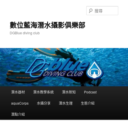
跳
跳
至
至
搜
主
輔
尋
要
助
數位藍海潛水攝影俱樂部
內
內
DGBlue diving club
容
容
主
潛水器材
潛水教學系統
潛水新知
Podcast
要
選
aquaCorps
水攝分享
潛水生理
生態介紹
單
潛點介紹