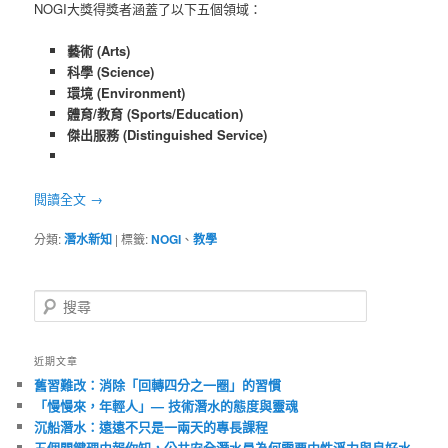
NOGI大獎得獎者涵蓋了以下五個領域：
藝術 (Arts)
科學 (Science)
環境 (Environment)
體育/教育 (Sports/Education)
傑出服務 (Distinguished Service)
閱讀全文
→
分類:
潛水新知
|
標籤:
NOGI
、
教學
搜
尋
近期文章
舊習難改：消除「回轉四分之一圈」的習慣
「慢慢來，年輕人」— 技術潛水的態度與靈魂
沉船潛水：遠遠不只是一兩天的專長課程
五個關鍵理由報你知，公共安全潛水員為何需要中性浮力與良好水