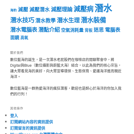
潛水
減壓病
減壓理論
減壓
減壓潛水
海豹
潛水裝備
潛水技巧
潛水生理
潛水教學
潛水電腦表
潛點介紹
迷思
電腦表
空氣消耗量
背板
面鏡
高氧
關於我們
數位藍海的誕生，是一次潛水老屁股們在咖啡店的閒聊聚會中，將
Digital與Blue（數位攝影與蔚藍大海）結合，以此為我們的核心宗旨，
讓大眾看見海的美好，向大眾宣導環保、生態保育、愛護海洋進而親近
海洋。
數位藍海是一群熱愛海洋的瘋狂潛客，歡迎也是醉心於海洋的你加入我
們的行列！
其他操作
登入
訂閱網站內容的資訊提供
訂閱留言的資訊提供