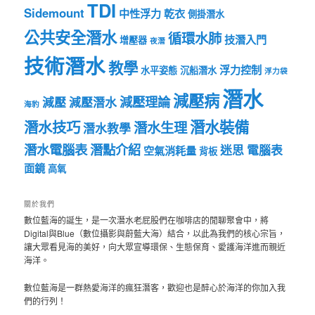
TDI
Sidemount
中性浮力
乾衣
側掛潛水
公共安全潛水
循環水肺
技潛入門
增壓器
夜潛
技術潛水
教學
浮力控制
水平姿態
沉船潛水
浮力袋
潛水
減壓病
減壓理論
減壓
減壓潛水
海豹
潛水裝備
潛水技巧
潛水生理
潛水教學
潛水電腦表
潛點介紹
迷思
電腦表
空氣消耗量
背板
面鏡
高氧
關於我們
數位藍海的誕生，是一次潛水老屁股們在咖啡店的閒聊聚會中，將
Digital與Blue（數位攝影與蔚藍大海）結合，以此為我們的核心宗旨，
讓大眾看見海的美好，向大眾宣導環保、生態保育、愛護海洋進而親近
海洋。
數位藍海是一群熱愛海洋的瘋狂潛客，歡迎也是醉心於海洋的你加入我
們的行列！