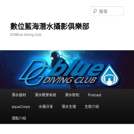
跳
跳
至
至
搜
主
輔
尋
要
助
數位藍海潛水攝影俱樂部
內
內
DGBlue diving club
容
容
主
潛水器材
潛水教學系統
潛水新知
Podcast
要
選
aquaCorps
水攝分享
潛水生理
生態介紹
單
潛點介紹