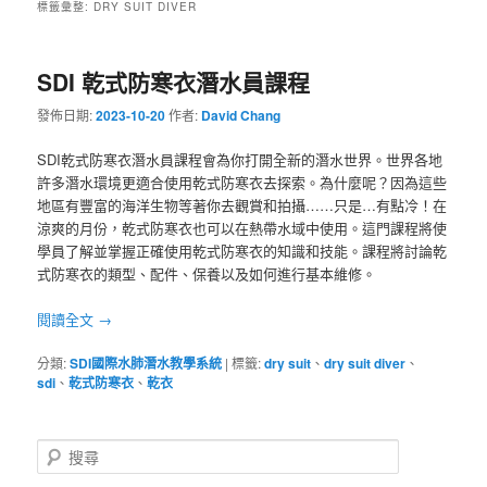
標籤彙整:
DRY SUIT DIVER
SDI 乾式防寒衣潛水員課程
發佈日期:
2023-10-20
作者:
David Chang
SDI乾式防寒衣潛水員課程會為你打開全新的潛水世界。世界各地
許多潛水環境更適合使用乾式防寒衣去探索。為什麼呢？因為這些
地區有豐富的海洋生物等著你去觀賞和拍攝……只是…有點冷！在
涼爽的月份，乾式防寒衣也可以在熱帶水域中使用。這門課程將使
學員了解並掌握正確使用乾式防寒衣的知識和技能。課程將討論乾
式防寒衣的類型、配件、保養以及如何進行基本維修。
閱讀全文
→
分類:
SDI國際水肺潛水教學系統
|
標籤:
dry suit
、
dry suit diver
、
sdi
、
乾式防寒衣
、
乾衣
搜
尋