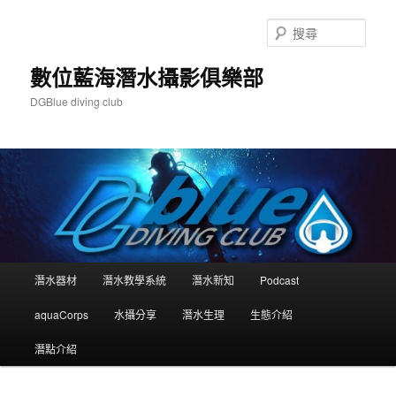
跳
跳
至
至
搜
主
輔
尋
要
助
數位藍海潛水攝影俱樂部
內
內
DGBlue diving club
容
容
主
潛水器材
潛水教學系統
潛水新知
Podcast
要
選
aquaCorps
水攝分享
潛水生理
生態介紹
單
潛點介紹