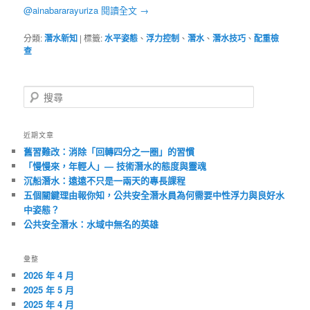
@ainabararayuriza
閱讀全文
→
分類:
潛水新知
|
標籤:
水平姿態
、
浮力控制
、
潛水
、
潛水技巧
、
配重檢
查
搜
尋
近期文章
舊習難改：消除「回轉四分之一圈」的習慣
「慢慢來，年輕人」— 技術潛水的態度與靈魂
沉船潛水：遠遠不只是一兩天的專長課程
五個關鍵理由報你知，公共安全潛水員為何需要中性浮力與良好水
中姿態？
公共安全潛水：水域中無名的英雄
彙整
2026 年 4 月
2025 年 5 月
2025 年 4 月