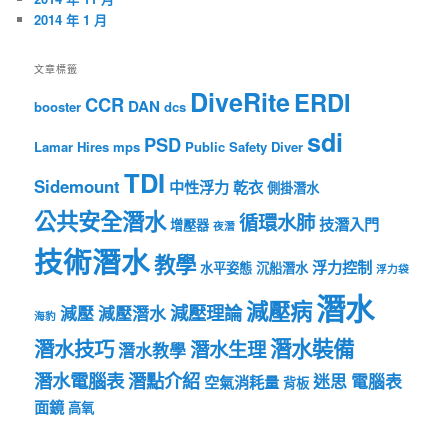
2014 年 1 月
文章標籤
DiveRite
ERDI
CCR
DAN
booster
dcs
sdi
PSD
Lamar Hires
mps
Public Safety Diver
TDI
Sidemount
中性浮力
乾衣
側掛潛水
公共安全潛水
循環水肺
技潛入門
增壓器
夜潛
技術潛水
教學
浮力控制
水平姿態
沉船潛水
浮力袋
潛水
減壓病
減壓理論
減壓
減壓潛水
海豹
潛水裝備
潛水技巧
潛水生理
潛水教學
潛水電腦表
潛點介紹
迷思
電腦表
空氣消耗量
背板
面鏡
高氧