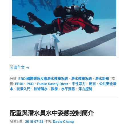
閱讀全文
→
分類:
ERDI國際緊急反應潛水教學系統
、
潛水教學系統
、
潛水新知
|
標
籤:
ERDI
、
PSD
、
Public Safety Diver
、
中性浮力
、
乾衣
、
公共安全潛
水
、
技潛入門
、
技術潛水
、
教學
、
水平姿態
、
浮力控制
配重與潛水員水中姿態控制簡介
發佈日期:
2015-07-28
作者:
David Chang