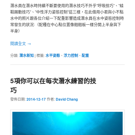
潛水員在潛水時持續不斷要使用的潛水技巧不外乎”呼吸技巧”、”蛙
鞋踢動技巧”、”中性浮力姿態控制”這三樣，在此借用小君與小不點
水中的照片跟各位介紹一下配重影響造成潛水員在水中姿態控制時
常發生的狀況:（配種在中心點位置像翹翹板一樣分開上半身與下
半身）
閱讀全文
→
分類:
潛水新知
|
標籤:
水平姿態
、
浮力控制
、
配重
5項你可以在每次潛水練習的技
巧
發佈日期:
2014-12-17
作者:
David Chang