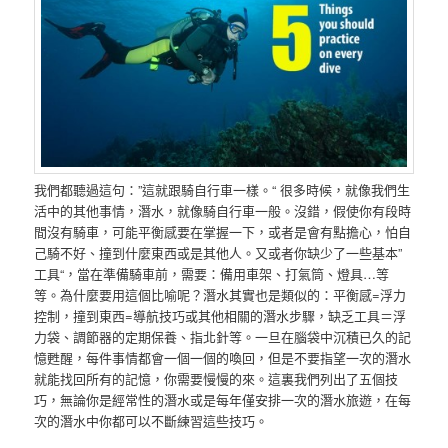
我們都聽過這句：”這就跟騎自行車一樣。“ 很多時候，就像我們生
活中的其他事情，潛水，就像騎自行車一般。沒錯，假使你有段時
間沒有騎車，可能平衡感要在掌握一下，或者是會有點擔心，怕自
己騎不好、撞到什麼東西或是其他人。又或者你缺少了一些基本”
工具“，當在準備騎車前，需要：備用車架、打氣筒、燈具…等
等。為什麼要用這個比喻呢？潛水其實也是類似的：平衡感=浮力
控制，撞到東西=導航技巧或其他相關的潛水步驟，缺乏工具＝浮
力袋、調節器的定期保養、指北針等。一旦在腦袋中沉積已久的記
憶甦醒，每件事情都會一個一個的喚回，但是不要指望一次的潛水
就能找回所有的記憶，你需要慢慢的來。這裏我們列出了五個技
巧，無論你是經常性的潛水或是每年僅安排一次的潛水旅遊，在每
次的潛水中你都可以不斷練習這些技巧。