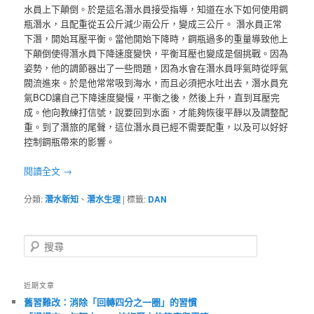
水員上下顛倒。於是這名潛水員接受指導，知道在水下如何使用鋼
瓶潛水，且配重從五公斤減少兩公斤，變成三公斤。 潛水員正常
下潛，開始耳壓平衡。當他開始下降時，鋼瓶過多的重量導致他上
下顛倒使得潛水員下降速度變快，平衡耳壓也變成是個挑戰。因為
姿勢，他的調節器出了一些問題，因為水會在潛水員呼氣時從呼氣
閥流進來。於是他常常吸到海水，而且必須把水吐出去，潛水員充
氣BCD讓自己下降速度變慢，平衡之後，然後上升，直到耳壓完
成。他向教練打信號，說要回到水面，才能夠恢復平靜以及調整配
重。到了潛旅的尾聲，這位潛水員已經不需要配重，以及可以好好
控制鋼瓶帶來的影響。
閱讀全文
→
分類:
潛水新知
、
潛水生理
|
標籤:
DAN
搜
尋
近期文章
舊習難改：消除「回轉四分之一圈」的習慣