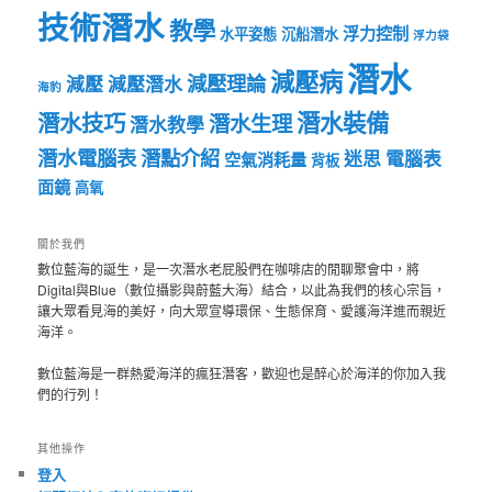
技術潛水
教學
浮力控制
水平姿態
沉船潛水
浮力袋
潛水
減壓病
減壓理論
減壓
減壓潛水
海豹
潛水裝備
潛水技巧
潛水生理
潛水教學
潛水電腦表
潛點介紹
迷思
電腦表
空氣消耗量
背板
面鏡
高氧
關於我們
數位藍海的誕生，是一次潛水老屁股們在咖啡店的閒聊聚會中，將
Digital與Blue（數位攝影與蔚藍大海）結合，以此為我們的核心宗旨，
讓大眾看見海的美好，向大眾宣導環保、生態保育、愛護海洋進而親近
海洋。
數位藍海是一群熱愛海洋的瘋狂潛客，歡迎也是醉心於海洋的你加入我
們的行列！
其他操作
登入