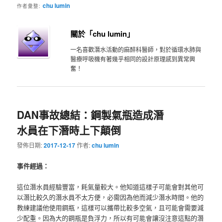
chu lumin
作者彙整:
關於「chu lumin」
一名喜歡潛水活動的麻醉科醫師，對於循環水肺與
醫療呼吸機有著幾乎相同的設計原理感到異常興
奮！
DAN事故總結：鋼製氣瓶造成潛
水員在下潛時上下顛倒
發佈日期:
2017-12-17
作者:
chu lumin
事件經過：
這位潛水員經驗豐富，耗氣量較大。他知道這樣子可能會對其他可
以潛比較久的潛水員不太方便，必需因為他而減少潛水時間。他的
教練建議他使用鋼瓶，這樣可以攜帶比較多空氣，且可能會需要減
少配重。因為大的鋼瓶是負浮力，所以有可能會讓沒注意這點的潛