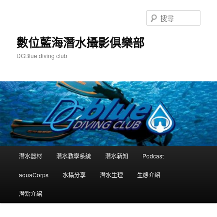
跳
跳
至
至
搜
主
輔
尋
要
助
數位藍海潛水攝影俱樂部
內
內
DGBlue diving club
容
容
主
潛水器材
潛水教學系統
潛水新知
Podcast
要
選
aquaCorps
水攝分享
潛水生理
生態介紹
單
潛點介紹