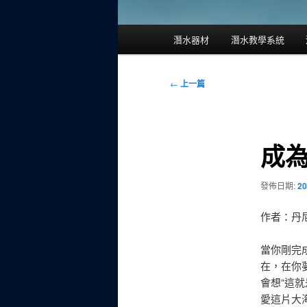
主
潛水器材
潛水教學系統
要
選
單
文
←
上一篇
章
導
覽
成
發佈日期:
20
作者：丹
當你剛完
在，在你
會想“這
愛這片大