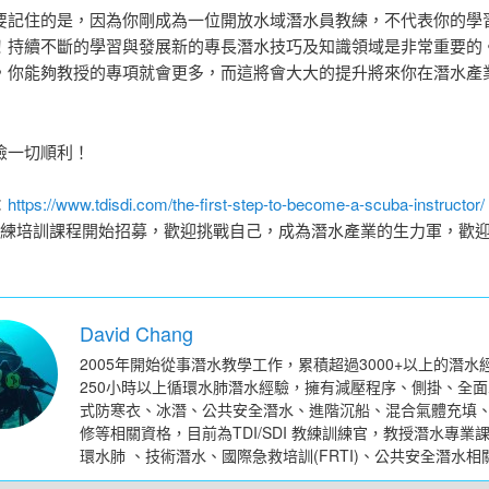
要記住的是，因為你剛成為一位開放水域潛水員教練，不代表你的學
！持續不斷的學習與發展新的專長潛水技巧及知識領域是非常重要的
，你能夠教授的專項就會更多，而這將會大大的提升將來你在潛水產
險一切順利！
：
https://www.tdisdi.com/the-first-step-to-become-a-scuba-instructor/
SDI教練培訓課程開始招募，歡迎挑戰自己，成為潛水產業的生力軍，歡
David Chang
2005年開始從事潛水教學工作，累積超過3000+以上的潛水
250小時以上循環水肺潛水經驗，擁有減壓程序、側掛、全
式防寒衣、冰潛、公共安全潛水、進階沉船、混合氣體充填
修等相關資格，目前為TDI/SDI 教練訓練官，教授潛水專業
環水肺 、技術潛水、國際急救培訓(FRTI)、公共安全潛水相