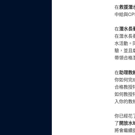
在
救援潛
中給與C
在
潛水長
在潛水長
水活動。
驗，並且
帶領合格
在
助理教
你如何完
合格教授
如何教授
入你的教
你已經花
了
開放水域潛
將會繼續