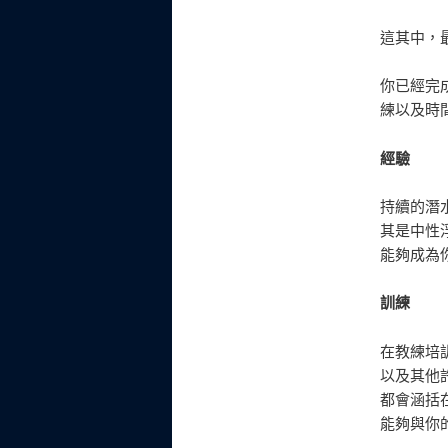
這其中，
你已經完
練以及時
經驗
持續的潛
其是中性
能夠成為
訓練
在教練培
以及其他
都會涵括
能夠與你