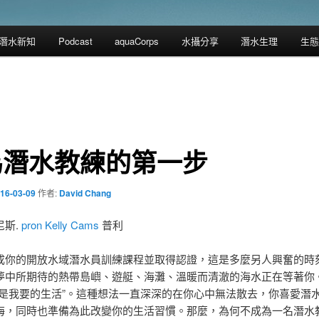
潛水新知
Podcast
aquaCorps
水攝分享
潛水生理
生態
為潛水教練的第一步
16-03-09
作者:
David Chang
尼斯.
pron Kelly Cams
普利
成你的開放水域潛水員訓練課程並取得認證，這是多麼另人興奮的時
夢中所期待的熱帶島嶼、遊艇、海灘、溫暖而清澈的海水正在等著你
就是我要的生活”。這種想法一直深深的在你心中無法散去，你喜愛潛
海，同時也準備為此改變你的生活習慣。那麼，為何不成為一名潛水