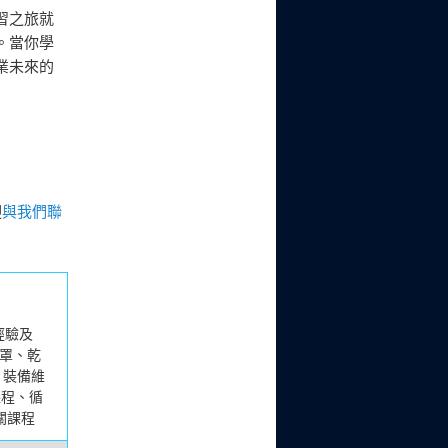
習之旅就
。當你學
業未來的
迎
與我們聯
經驗及
面罩、乾
、裝備維
課程、循
關課程