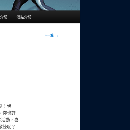
介紹
潛點介紹
下一篇
→
刻！現
。你也許
水活動，喜
教練呢？