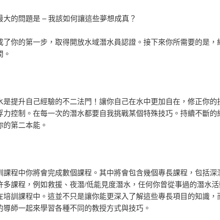
最大的問題是 – 我該如何讓這些夢想成真？
成了你的第一步，取得開放水域潛水員認證。接下來你所需要的是，
間。
水是提升自己經驗的不二法門！讓你自己在水中更加自在，修正你的
浮力控制。在每一次的潛水都要自我挑戰某個特殊技巧。持續不斷的
你的第二本能。
訓課程中你將會完成數個課程。其中將會包含幾個專長課程，包括深
許多課程，例如救援、夜潛/低能見度潛水，任何你曾從事過的潛水活
在培訓課程中。這並不只是讓你能更深入了解這些專長項目的知識，
的導師一起來學習各種不同的教授方式與技巧。