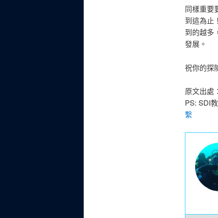
同樣重要
到這為止
到的越多
發展。
祝你的探
原文出處
PS: 
繫