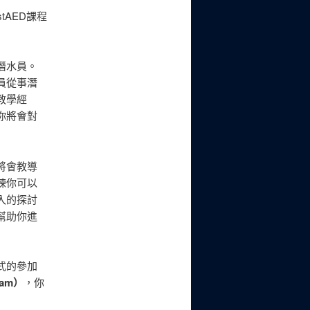
tAED課程
潛水員。
員從事潛
教學經
你將會對
將會教導
練你可以
入的探討
幫助你進
式的參加
ram）
，你