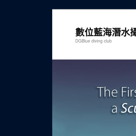
跳
至
主
數位藍海潛水
要
DGBlue diving club
內
容