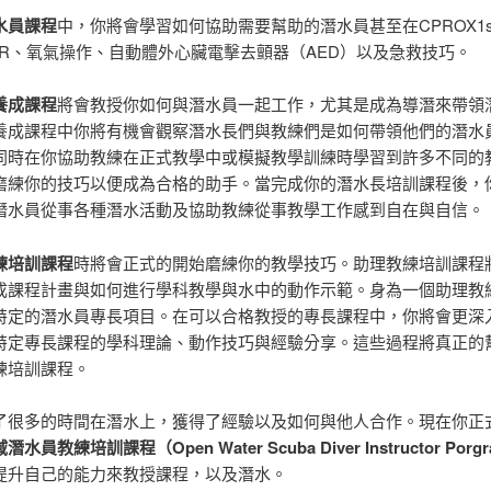
水員課程
中，你將會學習如何協助需要幫助的潛水員甚至在CPROX1s
PR、氧氣操作、自動體外心臟電擊去顫器（AED）以及急救技巧。
養成課程
將會教授你如何與潛水員一起工作，尤其是成為導潛來帶領
養成課程中你將有機會觀察潛水長們與教練們是如何帶領他們的潛水
同時在你協助教練在正式教學中或模擬教學訓練時學習到許多不同的
磨練你的技巧以便成為合格的助手。當完成你的潛水長培訓課程後，
潛水員從事各種潛水活動及協助教練從事教學工作感到自在與自信。
練培訓課程
時將會正式的開始磨練你的教學技巧。助理教練培訓課程
成課程計畫與如何進行學科教學與水中的動作示範。身為一個助理教
特定的潛水員專長項目。在可以合格教授的專長課程中，你將會更深
特定專長課程的學科理論、動作技巧與經驗分享。這些過程將真正的
練培訓課程。
了很多的時間在潛水上，獲得了經驗以及如何與他人合作。現在你正
水員教練培訓課程（Open Water Scuba Diver Instructor Porg
提升自己的能力來教授課程，以及潛水。