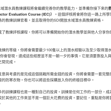
放水域潛水員教練課程將會繼續完善你的教學能力，並準備你接下來的
ctor Evaluation Course (IEC)）
。這個評核將會將你這一路上所學
格的教練訓練官看，並且取得你的SDI開放水域潛水員教練資格。
成了教練評核課程，你將可以準備開始你的潛水教學並與他人分享你
教練的等級，你將會需要最少100隻以上的潛水經驗以及至少取得潛
。你會發現，達成這些經歷並不是一朝一夕的事情。它是須要靠投入
之間完成。
注意與考慮的是完成這個挑戰所需金錢的投資。你將會需要一套完整
需的防寒衣物。你也可以將這些採購放入你的終極目標中。
多的訓練課程也是一種對自己的投資。訓練是任何工作的一部分，成
較於其他的工作來並不是一個巨大花費的投資。要記住，重點是你將
。