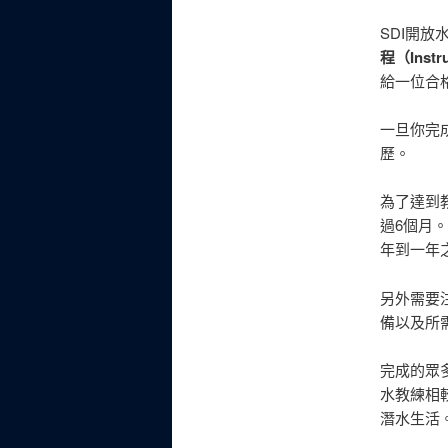
SDI開
程（Instru
給一位合
一旦你完
歷。
為了達到
過6個月
年到一年
另外需要
備以及所
完成的眾
水教練相
潛水生活