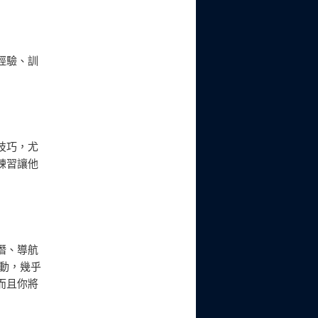
經驗、訓
技巧，尤
練習讓他
潛、導航
動，幾乎
而且你將