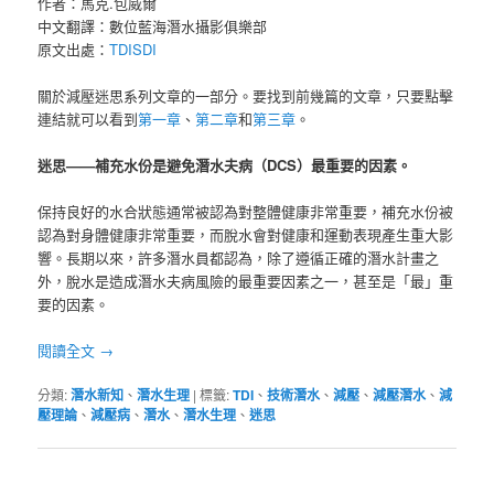
作者：馬克.包威爾
中文翻譯：數位藍海潛水攝影俱樂部
原文出處：
TDISDI
關於減壓迷思系列文章的一部分。要找到前幾篇的文章，只要點擊
連結就可以看到
第一章
、
第二章
和
第三章
。
迷思——補充水份是避免潛水夫病（DCS）最重要的因素。
保持良好的水合狀態通常被認為對整體健康非常重要，補充水份被
認為對身體健康非常重要，而脫水會對健康和運動表現產生重大影
響。長期以來，許多潛水員都認為，除了遵循正確的潛水計畫之
外，脫水是造成潛水夫病風險的最重要因素之一，甚至是「最」重
要的因素。
閱讀全文
→
分類:
潛水新知
、
潛水生理
|
標籤:
TDI
、
技術潛水
、
減壓
、
減壓潛水
、
減
壓理論
、
減壓病
、
潛水
、
潛水生理
、
迷思