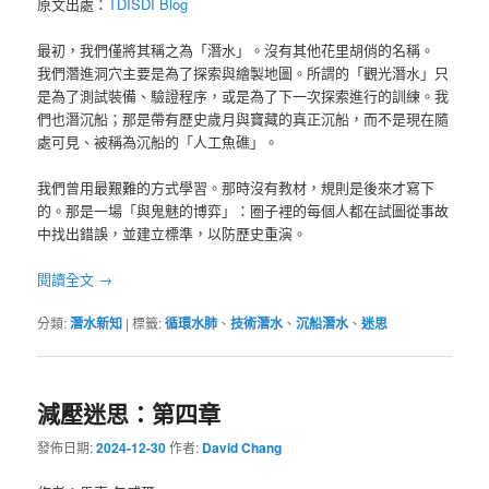
原文出處：
TDISDI Blog
最初，我們僅將其稱之為「潛水」。沒有其他花里胡俏的名稱。
我們濳進洞穴主要是為了探索與繪製地圖。所謂的「觀光潛水」只
是為了測試裝備、驗證程序，或是為了下一次探索進行的訓練。我
們也潛沉船；那是帶有歷史歲月與寶藏的真正沉船，而不是現在隨
處可見、被稱為沉船的「人工魚礁」。
我們曾用最艱難的方式學習。那時沒有教材，規則是後來才寫下
的。那是一場「與鬼魅的博弈」：圈子裡的每個人都在試圖從事故
中找出錯誤，並建立標準，以防歷史重演。
閱讀全文
→
分類:
潛水新知
|
標籤:
循環水肺
、
技術潛水
、
沉船潛水
、
迷思
減壓迷思：第四章
發佈日期:
2024-12-30
作者:
David Chang