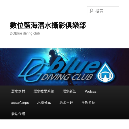
跳
跳
至
至
搜
主
輔
尋
要
助
數位藍海潛水攝影俱樂部
內
內
DGBlue diving club
容
容
主
潛水器材
潛水教學系統
潛水新知
Podcast
要
選
aquaCorps
水攝分享
潛水生理
生態介紹
單
潛點介紹