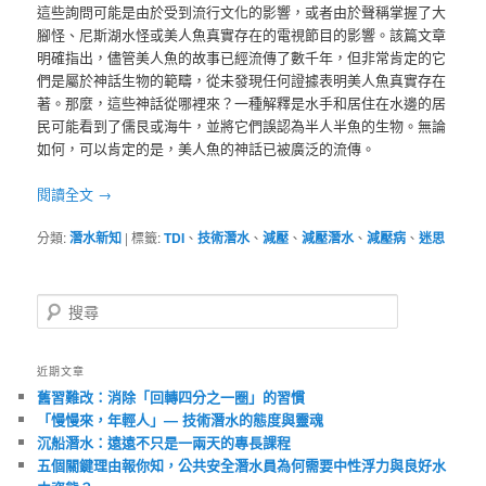
這些詢問可能是由於受到流行文化的影響，或者由於聲稱掌握了大
腳怪、尼斯湖水怪或美人魚真實存在的電視節目的影響。該篇文章
明確指出，儘管美人魚的故事已經流傳了數千年，但非常肯定的它
們是屬於神話生物的範疇，從未發現任何證據表明美人魚真實存在
著。那麼，這些神話從哪裡來？一種解釋是水手和居住在水邊的居
民可能看到了儒艮或海牛，並將它們誤認為半人半魚的生物。無論
如何，可以肯定的是，美人魚的神話已被廣泛的流傳。
閱讀全文
→
分類:
潛水新知
|
標籤:
TDI
、
技術潛水
、
減壓
、
減壓潛水
、
減壓病
、
迷思
搜
尋
近期文章
舊習難改：消除「回轉四分之一圈」的習慣
「慢慢來，年輕人」— 技術潛水的態度與靈魂
沉船潛水：遠遠不只是一兩天的專長課程
五個關鍵理由報你知，公共安全潛水員為何需要中性浮力與良好水