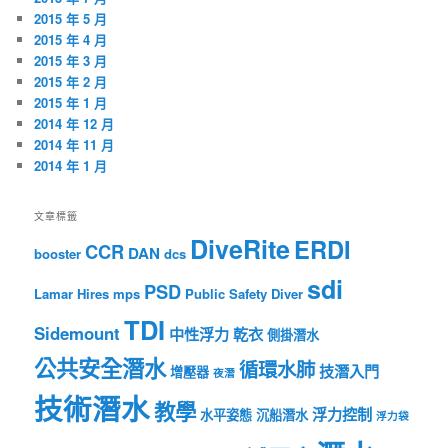
2015 年 5 月
2015 年 4 月
2015 年 3 月
2015 年 2 月
2015 年 1 月
2014 年 12 月
2014 年 11 月
2014 年 1 月
文章標籤
DiveRite
ERDI
CCR
DAN
booster
dcs
sdi
PSD
Lamar Hires
mps
Public Safety Diver
TDI
Sidemount
中性浮力
乾衣
側掛潛水
公共安全潛水
循環水肺
技潛入門
增壓器
夜潛
技術潛水
教學
浮力控制
水平姿態
沉船潛水
浮力袋