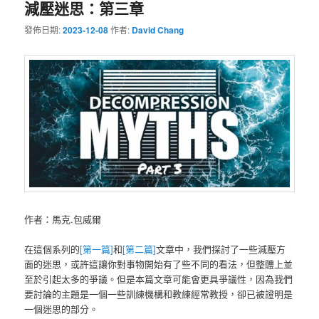
減壓迷思：第三章
發佈日期:
2023-12-08
作者:
David Chang
作者：馬克.包威爾
在這個系列的
[第一篇]
和
[第二篇]
文章中，我們探討了一些減壓方
面的迷思，或許這讓你對事物開始有了些不同的看法，但整體上並
至於引起太多的爭議。但是本篇文章可能會更具爭議性，因為我們
要討論的主題是一個一些訓練機構和教練經常教授，卻已被證明是
一個迷思的部分。