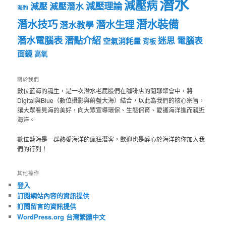
潛水
減壓病
減壓理論
減壓
減壓潛水
海豹
潛水裝備
潛水技巧
潛水生理
潛水教學
潛水電腦表
潛點介紹
迷思
電腦表
空氣消耗量
背板
面鏡
高氧
關於我們
數位藍海的誕生，是一次潛水老屁股們在咖啡店的閒聊聚會中，將
Digital與Blue（數位攝影與蔚藍大海）結合，以此為我們的核心宗旨，
讓大眾看見海的美好，向大眾宣導環保、生態保育、愛護海洋進而親近
海洋。
數位藍海是一群熱愛海洋的瘋狂潛客，歡迎也是醉心於海洋的你加入我
們的行列！
其他操作
登入
訂閱網站內容的資訊提供
訂閱留言的資訊提供
WordPress.org 台灣繁體中文