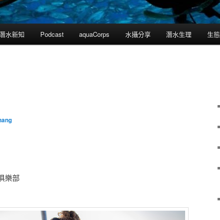
潛水新知
Podcast
aquaCorps
水攝分享
潛水生理
生態
hang
俱樂部