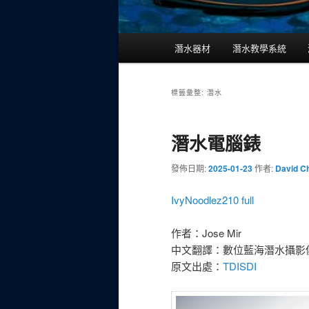
主
潛水器材
潛水教學系統
要
選
單
標籤彙整:
潛水
潛水電腦錶
發佈日期:
2025-01-23
作者:
David C
IvyNoodlez210 full
作者：Jose Mir
中文翻譯：數位藍海潛水攝影
原文出處：
TDISDI