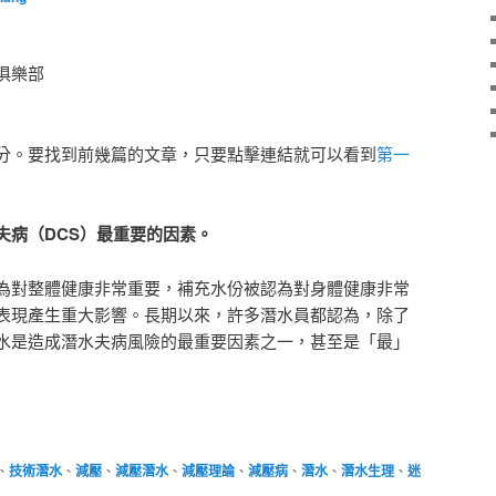
俱樂部
分。要找到前幾篇的文章，只要點擊連結就可以看到
第一
夫病（DCS）最重要的因素。
為對整體健康非常重要，補充水份被認為對身體健康非常
表現產生重大影響。長期以來，許多潛水員都認為，除了
水是造成潛水夫病風險的最重要因素之一，甚至是「最」
、
技術潛水
、
減壓
、
減壓潛水
、
減壓理論
、
減壓病
、
潛水
、
潛水生理
、
迷