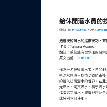
給休閒潛水員的
發佈日期:
2024-12-30
作者:
David C
透過技術潛水的進階技巧，來
作者：Tamara Adame
翻譯：數位藍海潛水攝影俱樂
原文出處：
TDISDI
作為一名技術潛水者，自201
術潛水領域。疫情封鎖結束後
的投入技術潛水的世界。在此
光潛水、洞穴潛水、科學潛水
進階高氧潛水、減壓程序及全
或特別項目使用。