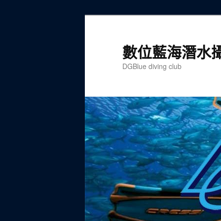
跳
跳
至
至
主
輔
數位藍海潛水
要
助
DGBlue diving club
內
內
容
容