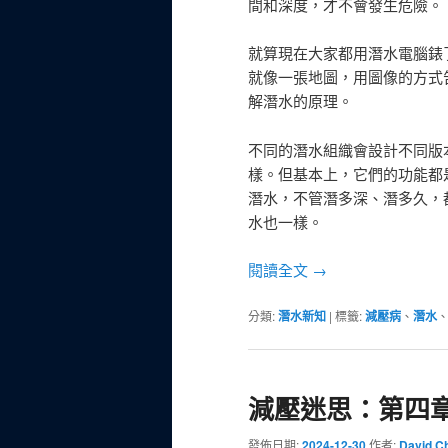
間和深度，才不會發生危險。
就算現在大家都用潛水電腦錶
就像一張地圖，用圖像的方式
解潛水的原理。
不同的潛水組織會設計不同版
樣。但基本上，它們的功能都
潛水，不管潛多深、潛多久，
水也一樣。
閱讀全文
→
分類:
潛水新知
|
標籤:
減壓病
、
潛水
減壓迷思：第四
發佈日期:
2024-12-30
作者:
David C