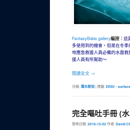
FantasyBabe gallery
編按：
這
多使用到的機會，但是在冬季
地應急救援人員必備的水面救
援人員有所幫助～
閱讀全文
→
分類:
潛水新知
|
標籤:
ERDI
、
surface
完全嘔吐手冊 (水
發佈日期:
2016-12-02
作者:
David C