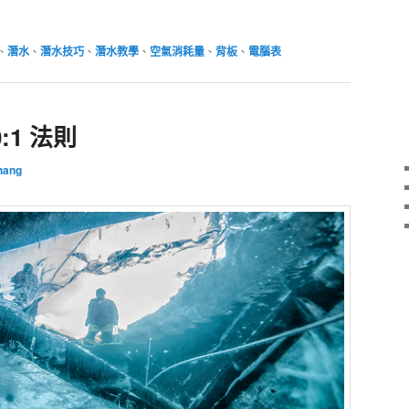
、
潛水
、
潛水技巧
、
潛水教學
、
空氣消耗量
、
背板
、
電腦表
:1 法則
hang