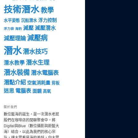
技術潛水
教學
浮力控制
水平姿態
沉船潛水
減壓
減壓潛水
浮力袋
海豹
減壓病
減壓理論
潛水
潛水技巧
潛水生理
潛水教學
潛水裝備
潛水電腦表
潛點介紹
空氣消耗量
背板
迷思
電腦表
面鏡
高氧
關於我們
數位藍海的誕生，是一次潛水老屁
股們在咖啡店的閒聊聚會中，將
Digital與Blue（數位攝影與蔚藍大
海）結合，以此為我們的核心宗
旨，讓大眾看見海的美好，向大眾