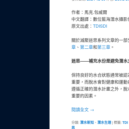
作者：馬克.包威爾
中文翻譯：數位藍海潛水攝影
原文出處：
TDISDI
關於減壓迷思系列文章的一部
章
、
第二章
和
第三章
。
迷思——補充水份是避免潛水
保持良好的水合狀態通常被認
重要，而脫水會對健康和運動
遵循正確的潛水計畫之外，脫
重要的因素。
閱讀全文
→
分類:
潛水新知
、
潛水生理
|
標籤:
TDI
思