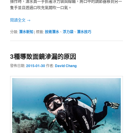
操作時，潛水員一手抓著浮力袋與線軸，將口中的調節器移到另一
隻手並且透過口吹充氣閥吹一口氣。
閱讀全文
→
分類:
潛水新知
|
標籤:
技術潛水
、
浮力袋
、
潛水技巧
3種導致面鏡滲漏的原因
發佈日期:
2015-01-30
作者:
David Chang