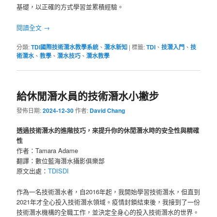
基礎，以正確的方式學習並累積經驗。
閱讀全文
→
分類:
TDI國際技術潛水教學系統
、
潛水新知
|
標籤:
TDI
、
技潛入門
、
技
術潛水
、
教學
、
潛水技巧
、
潛水教學
給休閒潛水員的技術潛水小撇步
發佈日期:
2024-12-30
作者:
David Chang
透過技術潛水的進階技巧，來提升你的休閒潛水時的安全性與精確
性
作者：Tamara Adame
翻譯：數位藍海潛水攝影俱樂部
原文出處：
TDISDI
作為一名技術潛水者，自2016年起，我開始學習技術潛水，但直到
2021年才全心投入技術潛水領域。疫情封鎖結束後，我接到了一份
技術潛水機構的全職工作，並決定全身心的投入技術潛水的世界。