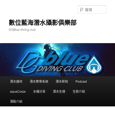
跳
跳
至
至
搜
主
輔
尋
要
助
數位藍海潛水攝影俱樂部
內
內
DGBlue diving club
容
容
主
潛水器材
潛水教學系統
潛水新知
Podcast
要
選
aquaCorps
水攝分享
潛水生理
生態介紹
單
潛點介紹