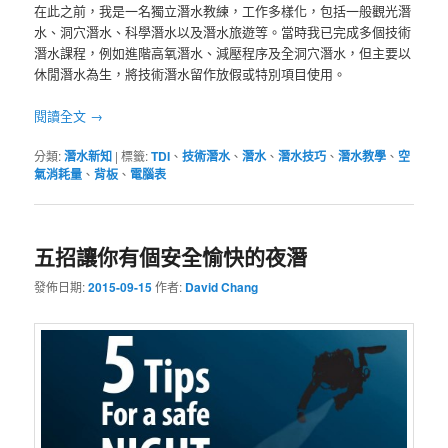
在此之前，我是一名獨立潛水教練，工作多樣化，包括一般觀光潛
水、洞穴潛水、科學潛水以及潛水旅遊等。當時我已完成多個技術
潛水課程，例如進階高氧潛水、減壓程序及全洞穴潛水，但主要以
休閒潛水為生，將技術潛水留作放假或特別項目使用。
閱讀全文
→
分類:
潛水新知
|
標籤:
TDI
、
技術潛水
、
潛水
、
潛水技巧
、
潛水教學
、
空
氣消耗量
、
背板
、
電腦表
五招讓你有個安全愉快的夜潛
發佈日期:
2015-09-15
作者:
David Chang