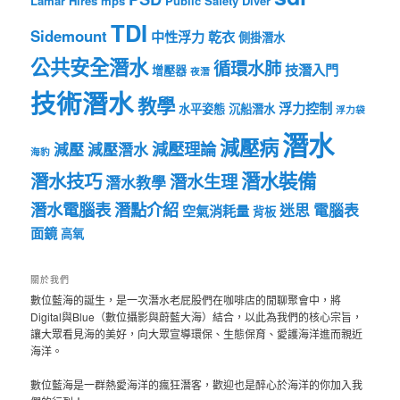
Lamar Hires
mps
Public Safety Diver
TDI
Sidemount
中性浮力
乾衣
側掛潛水
公共安全潛水
循環水肺
技潛入門
增壓器
夜潛
技術潛水
教學
浮力控制
水平姿態
沉船潛水
浮力袋
潛水
減壓病
減壓理論
減壓
減壓潛水
海豹
潛水裝備
潛水技巧
潛水生理
潛水教學
潛水電腦表
潛點介紹
迷思
電腦表
空氣消耗量
背板
面鏡
高氧
關於我們
數位藍海的誕生，是一次潛水老屁股們在咖啡店的閒聊聚會中，將
Digital與Blue（數位攝影與蔚藍大海）結合，以此為我們的核心宗旨，
讓大眾看見海的美好，向大眾宣導環保、生態保育、愛護海洋進而親近
海洋。
數位藍海是一群熱愛海洋的瘋狂潛客，歡迎也是醉心於海洋的你加入我