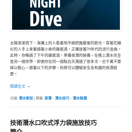
太陽漸漸西下，海灘上的人看著地平線把握最後的餘光，穿著花襯
衫的人手上拿著插著小傘的雞尾酒，正播放著
70
年代的流行金曲。
此時，你略過了下午的雞尾酒，準備夜潛的裝備。在晚上潛水完全
是另一個世界，即使你在同一個點白天潛過了很多次，也千萬不要
掉以輕心。跟著以下的步驟，你將可以體驗安全及有趣的夜潛經
歷。
閱讀全文
→
分類:
潛水新知
|
標籤:
夜潛
、
潛水技巧
、
潛水裝備
技術潛水口吹式浮力袋施放技巧
簡介