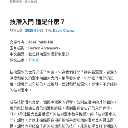
標籤彙整:
潛水技巧
技潛入門 這是什麼？
發佈日期:
2025-01-06
作者:
David Chang
文章作者：José Pablo Mir
圖片攝影：Cezary Abramowski
中文翻譯：數位藍海潛水攝影俱樂部
原文出處：
TDISDI
技術潛水的世界充滿了刺激。它為我們打開了通往新潛點、更深的
深度和更久的潛水時間的大門。更重要的是，它開拓了我們的思
維，讓我們以全新的方式規劃、面對和體驗潛水，即使它不是純粹
的技術潛水。
成為技術潛水員是一個循序漸進的過程，如同生活中的其他面向，
我們應該根據自身的知識和經驗，找到最適合自己的入門途徑。
TDI（全球最大且最受認可的技術潛水教學機構）的「技術潛水入
門」課程，是尚未接觸過這項新領域基礎知識的潛水員的最佳選
擇。課程內容結合了新的知識與新的技巧，能幫助學員打下穩固的