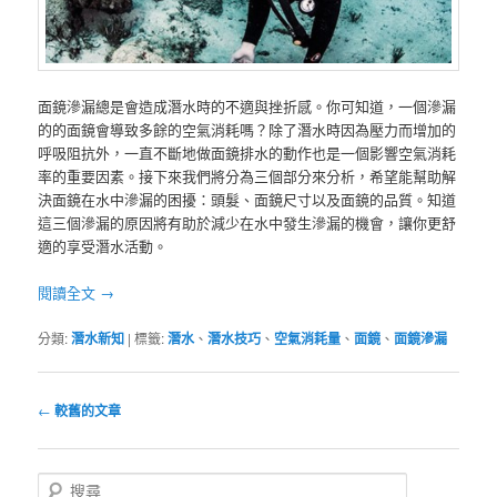
面鏡滲漏總是會造成潛水時的不適與挫折感。你可知道，一個滲漏
的的面鏡會導致多餘的空氣消耗嗎？除了潛水時因為壓力而增加的
呼吸阻抗外，一直不斷地做面鏡排水的動作也是一個影響空氣消耗
率的重要因素。接下來我們將分為三個部分來分析，希望能幫助解
決面鏡在水中滲漏的困擾：頭髮、面鏡尺寸以及面鏡的品質。知道
這三個滲漏的原因將有助於減少在水中發生滲漏的機會，讓你更舒
適的享受潛水活動。
閱讀全文
→
分類:
潛水新知
|
標籤:
潛水
、
潛水技巧
、
空氣消耗量
、
面鏡
、
面鏡滲漏
文
←
較舊的文章
章
導
覽
搜