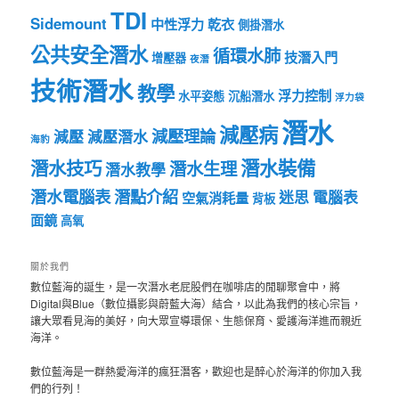
TDI
Sidemount
中性浮力
乾衣
側掛潛水
公共安全潛水
循環水肺
技潛入門
增壓器
夜潛
技術潛水
教學
浮力控制
水平姿態
沉船潛水
浮力袋
潛水
減壓病
減壓理論
減壓
減壓潛水
海豹
潛水裝備
潛水技巧
潛水生理
潛水教學
潛水電腦表
潛點介紹
迷思
電腦表
空氣消耗量
背板
面鏡
高氧
關於我們
數位藍海的誕生，是一次潛水老屁股們在咖啡店的閒聊聚會中，將
Digital與Blue（數位攝影與蔚藍大海）結合，以此為我們的核心宗旨，
讓大眾看見海的美好，向大眾宣導環保、生態保育、愛護海洋進而親近
海洋。
數位藍海是一群熱愛海洋的瘋狂潛客，歡迎也是醉心於海洋的你加入我
們的行列！