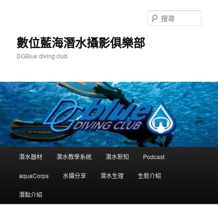
跳
跳
至
至
搜
主
輔
尋
要
助
數位藍海潛水攝影俱樂部
內
內
DGBlue diving club
容
容
主
潛水器材
潛水教學系統
潛水新知
Podcast
要
選
aquaCorps
水攝分享
潛水生理
生態介紹
單
潛點介紹