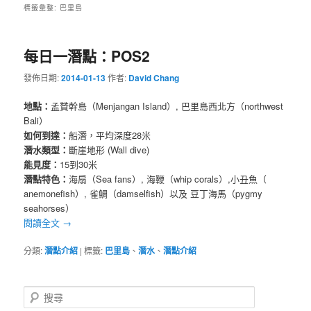
標籤彙整:
巴里島
每日一潛點：POS2
發佈日期:
2014-01-13
作者:
David Chang
地點：
孟贊幹島（Menjangan Island）, 巴里島西北方（northwest
Bali）
如何到達：
船潛，平均深度28米
潛水類型：
斷崖地形 (Wall dive)
能見度：
15到30米
潛點特色：
海扇（Sea fans）, 海鞭（whip corals）,小丑魚（
anemonefish）, 雀鯛（damselfish）以及 豆丁海馬（pygmy
seahorses）
閱讀全文
→
分類:
潛點介紹
|
標籤:
巴里島
、
潛水
、
潛點介紹
搜
尋