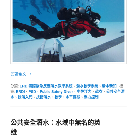
閱讀全文
→
分類:
ERDI國際緊急反應潛水教學系統
、
潛水教學系統
、
潛水新知
|
標
籤:
ERDI
、
PSD
、
Public Safety Diver
、
中性浮力
、
乾衣
、
公共安全潛
水
、
技潛入門
、
技術潛水
、
教學
、
水平姿態
、
浮力控制
公共安全潛水：水域中無名的英
雄