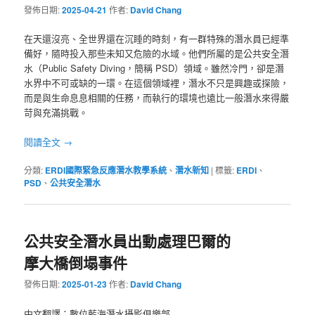
發佈日期:
2025-04-21
作者:
David Chang
在天還沒亮、全世界還在沉睡的時刻，有一群特殊的潛水員已經準
備好，隨時投入那些未知又危險的水域。他們所屬的是公共安全潛
水（Public Safety Diving，簡稱 PSD）領域。雖然冷門，卻是潛
水界中不可或缺的一環。在這個領域裡，潛水不只是興趣或探險，
而是與生命息息相關的任務，而執行的環境也遠比一般潛水來得嚴
苛與充滿挑戰。
閱讀全文
→
分類:
ERDI國際緊急反應潛水教學系統
、
潛水新知
|
標籤:
ERDI
、
PSD
、
公共安全潛水
公共安全潛水員出動處理巴爾的
摩大橋倒塌事件
發佈日期:
2025-01-23
作者:
David Chang
中文翻譯：數位藍海潛水攝影俱樂部