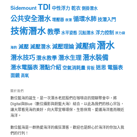
TDI
Sidemount
中性浮力
乾衣
側掛潛水
公共安全潛水
循環水肺
技潛入門
增壓器
夜潛
技術潛水
教學
浮力控制
水平姿態
沉船潛水
浮力袋
潛水
減壓病
減壓理論
減壓
減壓潛水
海豹
潛水裝備
潛水技巧
潛水生理
潛水教學
潛水電腦表
潛點介紹
迷思
電腦表
空氣消耗量
背板
面鏡
高氧
關於我們
數位藍海的誕生，是一次潛水老屁股們在咖啡店的閒聊聚會中，將
Digital與Blue（數位攝影與蔚藍大海）結合，以此為我們的核心宗旨，
讓大眾看見海的美好，向大眾宣導環保、生態保育、愛護海洋進而親近
海洋。
數位藍海是一群熱愛海洋的瘋狂潛客，歡迎也是醉心於海洋的你加入我
們的行列！