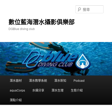
跳
跳
至
至
搜
主
輔
尋
要
助
數位藍海潛水攝影俱樂部
內
內
DGBlue diving club
容
容
主
潛水器材
潛水教學系統
潛水新知
Podcast
要
選
aquaCorps
水攝分享
潛水生理
生態介紹
單
潛點介紹