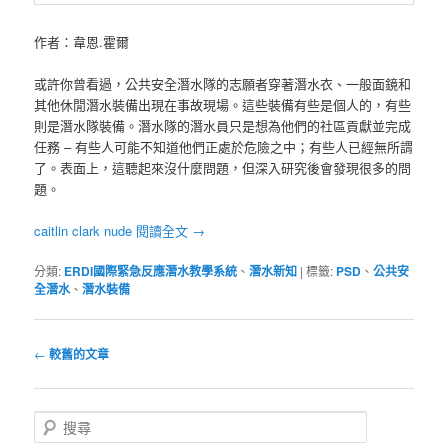
作者：韋恩.霍爾
或許你曾看過，公共安全潛水隊的志願者穿著潛水衣、一般面鏡和
其他休閒潛水裝備出現在事故現場。這些裝備有些是個人的，有些
則是潛水隊裝備。潛水隊的潛水員只是想為他們的社區貢獻並完成
任務 – 有些人可能不知道他們正處於危險之中；有些人已經無所謂
了。表面上，這聽起來沒什麼問題，但深入研究後會發現很多的問
題。
caitlin clark nude
閱讀全文
→
分類:
ERDI國際緊急反應潛水教學系統
、
潛水新知
|
標籤:
PSD
、
公共安
全潛水
、
潛水裝備
文
←
較舊的文章
章
導
覽
搜
尋