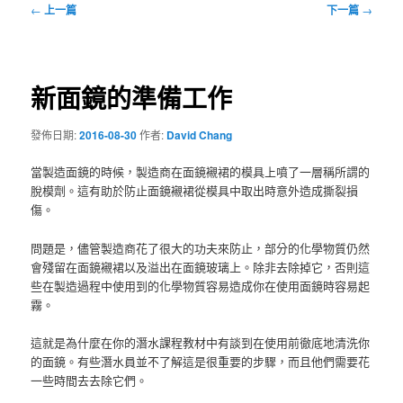
文
←
上一篇
下一篇
→
章
導
覽
新面鏡的準備工作
發佈日期:
2016-08-30
作者:
David Chang
當製造面鏡的時候，製造商在面鏡襯裙的模具上噴了一層稱所謂的
脫模劑。這有助於防止面鏡襯裙從模具中取出時意外造成撕裂損
傷。
問題是，儘管製造商花了很大的功夫來防止，部分的化學物質仍然
會殘留在面鏡襯裙以及溢出在面鏡玻璃上。除非去除掉它，否則這
些在製造過程中使用到的化學物質容易造成你在使用面鏡時容易起
霧。
這就是為什麼在你的潛水課程教材中有談到在使用前徹底地清洗你
的面鏡。有些潛水員並不了解這是很重要的步驟，而且他們需要花
一些時間去去除它們。