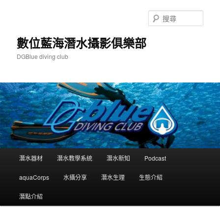
跳
至
搜
主
尋
要
數位藍海潛水攝影俱樂部
內
DGBlue diving club
容
主
潛水器材
潛水教學系統
潛水新知
Podcast
要
選
aquaCorps
水攝分享
潛水生理
生態介紹
單
潛點介紹