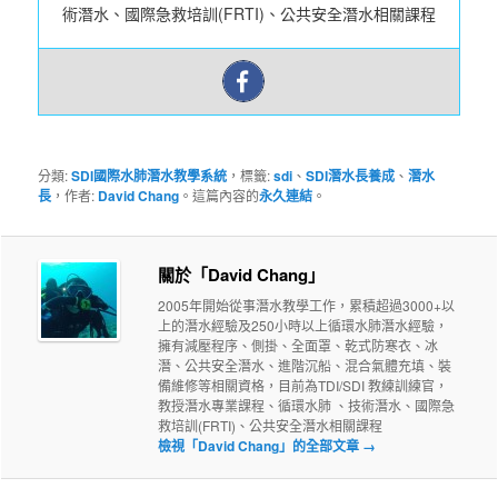
術潛水、國際急救培訓(FRTI)、公共安全潛水相關課程
分類:
SDI國際水肺潛水教學系統
，標籤:
sdi
、
SDI潛水長養成
、
潛水
長
，作者:
David Chang
。這篇內容的
永久連結
。
關於「David Chang」
2005年開始從事潛水教學工作，累積超過3000+以
上的潛水經驗及250小時以上循環水肺潛水經驗，
擁有減壓程序、側掛、全面罩、乾式防寒衣、冰
潛、公共安全潛水、進階沉船、混合氣體充填、裝
備維修等相關資格，目前為TDI/SDI 教練訓練官，
教授潛水專業課程、循環水肺 、技術潛水、國際急
救培訓(FRTI)、公共安全潛水相關課程
檢視「David Chang」的全部文章
→