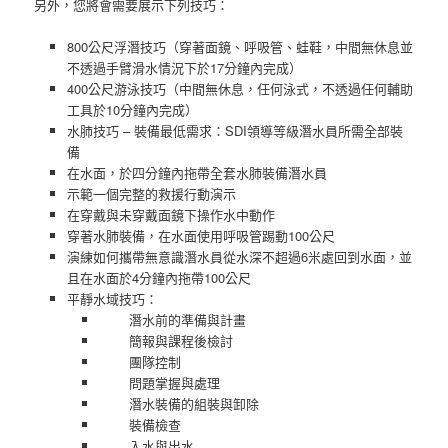
另外，您將會需要展示下列技巧：
800公尺浮潛技巧（穿著面鏡、呼吸管、蛙鞋，中間無休息並
不透過手臂滑水情況下於17分鐘內完成）
400公尺游泳技巧（中間無休息，任何泳式，不透過任何輔助
工具於10分鐘內完成）
水肺技巧 – 裝備最低需求：SDI領導等級潛水員所需全部裝
備
在水面，於四分鐘內拖帶全套水肺裝備潛水員
示範一個完整的救援行動演示
在穿戴與未穿戴面鏡下操作水中動作
穿著水肺裝備，在水面使用呼吸管踢動100公尺
演練如何攜帶無意識潛水員從水深不超過6米處回到水面，並
且在水面於4分鐘內拖帶100公尺
平靜水域技巧：
潛水前的準備與計畫
簡報與課程後檢討
團隊控制
問題掌握與處理
潛水裝備的組裝與卸除
裝備檢查
入水與出水