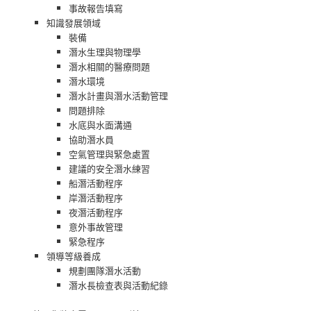
事故報告填寫
知識發展領域
裝備
潛水生理與物理學
潛水相關的醫療問題
潛水環境
潛水計畫與潛水活動管理
問題排除
水底與水面溝通
協助潛水員
空氣管理與緊急處置
建議的安全潛水練習
船潛活動程序
岸潛活動程序
夜潛活動程序
意外事故管理
緊急程序
領導等級養成
規劃團隊潛水活動
潛水長檢查表與活動紀錄