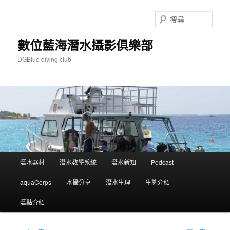
跳
至
搜
主
尋
要
數位藍海潛水攝影俱樂部
內
DGBlue diving club
容
主
潛水器材
潛水教學系統
潛水新知
Podcast
要
選
aquaCorps
水攝分享
潛水生理
生態介紹
單
潛點介紹