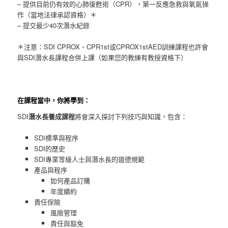
– 提供目前仍有效的心肺復甦術（CPR），第一反應急救與氧氣操
作（當地法律承認資格）＊
– 提交最少40次潛水紀錄
＊注意：SDI CPROX、CPR1st或CPROX1stAED訓練課程也許會
與SDI潛水長課程合併上課（如果您的教練有教授資格下）
在課程當中，你將學到：
SDI
潛水長養成課程
將會深入探討下列技巧與知識，包含：
SDI標準與程序
SDI的歷史
SDI專業等級人士與潛水長的道德規範
產品與程序
如何產品訂購
年度續約
責任保險
風險管理
責任與豁免