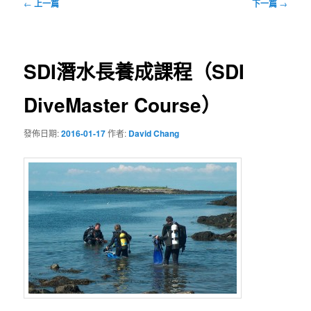
文
←
上一篇
下一篇
→
章
導
覽
SDI潛水長養成課程（SDI
DiveMaster Course）
發佈日期:
2016-01-17
作者:
David Chang