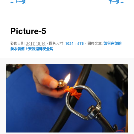
圖
← 上一張
下一張 →
片
導
覽
Picture-5
發佈日期:
2017-10-16
，圖片尺寸:
1024 × 576
，關聯文章:
如何在你的
潛水裝備上安裝迴轉安全鈎