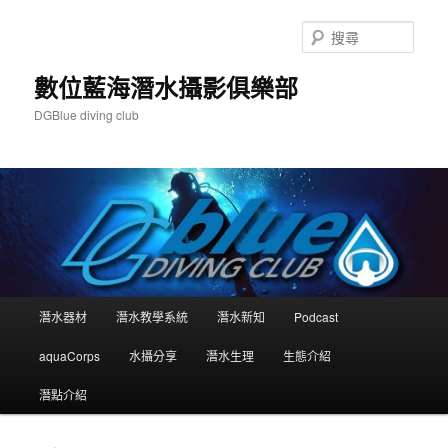
跳
至
搜
主
尋
要
數位藍海潛水攝影俱樂部
內
DGBlue diving club
容
主
潛水器材
潛水教學系統
潛水新知
Podcast
要
選
aquaCorps
水攝分享
潛水生理
生態介紹
單
潛點介紹