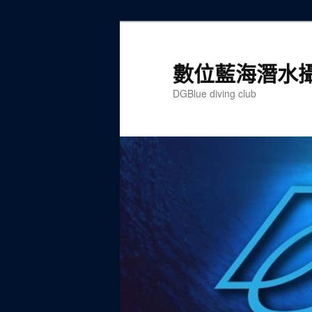
跳
至
主
數位藍海潛水
要
DGBlue diving club
內
容