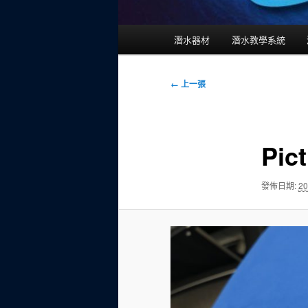
主
潛水器材
潛水教學系統
要
選
單
圖
← 上一張
片
導
覽
Pic
發佈日期:
20