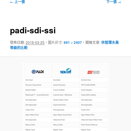
圖
← 上一張
下一張 →
片
導
覽
padi-sdi-ssi
發佈日期:
2016-03-25
，圖片尺寸:
691 × 2407
，關聯文章:
休閒潛水員
等級的比較