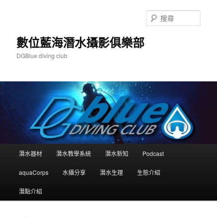
跳
至
搜
主
尋
要
數位藍海潛水攝影俱樂部
內
DGBlue diving club
容
主
潛水器材
潛水教學系統
潛水新知
Podcast
要
選
aquaCorps
水攝分享
潛水生理
生態介紹
單
潛點介紹