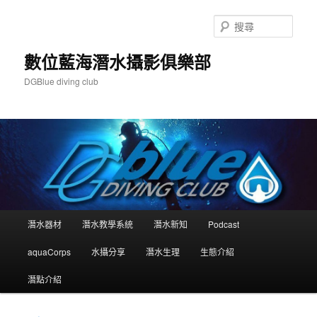
跳
至
搜
主
尋
要
數位藍海潛水攝影俱樂部
內
DGBlue diving club
容
主
潛水器材
潛水教學系統
潛水新知
Podcast
要
選
aquaCorps
水攝分享
潛水生理
生態介紹
單
潛點介紹