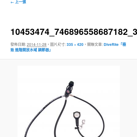
圖
← 上一張
片
導
覽
10453474_746896558687182_
發佈日期:
2014-11-28
，圖片尺寸:
335 × 420
，關聯文章:
DiveRite「極
致 進階開放水域 調節器」