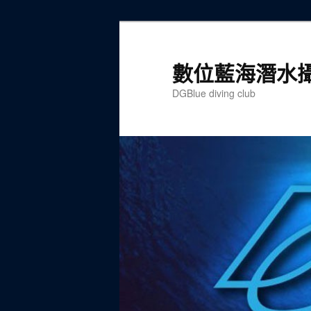
跳
至
主
數位藍海潛水
要
DGBlue diving club
內
容