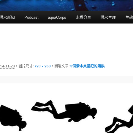
潛水新知
Podcast
aquaCorps
水攝分享
潛水生理
生態
14-11-28
，圖片尺寸:
720 × 263
，關聯文章:
3個潛水員常犯的錯誤